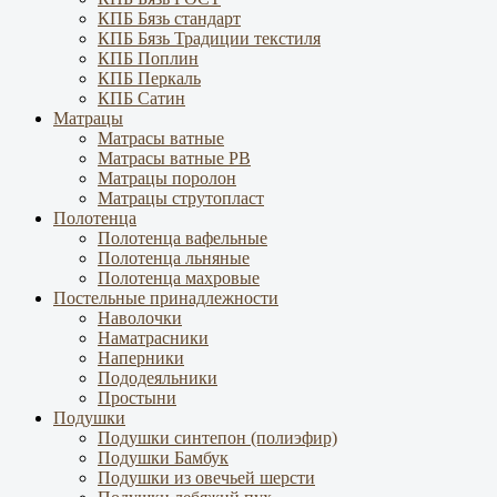
КПБ Бязь стандарт
КПБ Бязь Традиции текстиля
КПБ Поплин
КПБ Перкаль
КПБ Сатин
Матрацы
Матрасы ватные
Матрасы ватные РВ
Матрацы поролон
Матрацы струтопласт
Полотенца
Полотенца вафельные
Полотенца льняные
Полотенца махровые
Постельные принадлежности
Наволочки
Наматрасники
Наперники
Пододеяльники
Простыни
Подушки
Подушки синтепон (полиэфир)
Подушки Бамбук
Подушки из овечьей шерсти