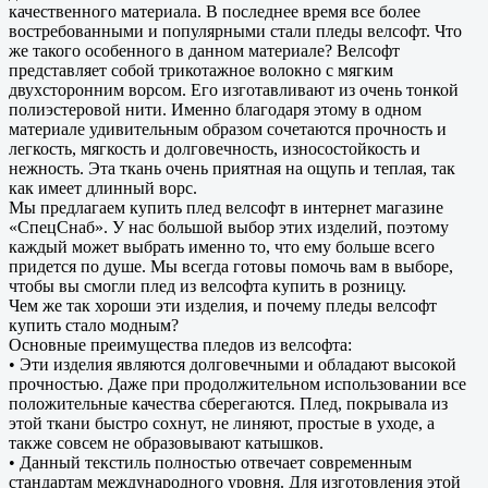
качественного материала. В последнее время все более
востребованными и популярными стали пледы велсофт. Что
же такого особенного в данном материале? Велсофт
представляет собой трикотажное волокно с мягким
двухсторонним ворсом. Его изготавливают из очень тонкой
полиэстеровой нити. Именно благодаря этому в одном
материале удивительным образом сочетаются прочность и
легкость, мягкость и долговечность, износостойкость и
нежность. Эта ткань очень приятная на ощупь и теплая, так
как имеет длинный ворс.
Мы предлагаем купить плед велсофт в интернет магазине
«СпецСнаб». У нас большой выбор этих изделий, поэтому
каждый может выбрать именно то, что ему больше всего
придется по душе. Мы всегда готовы помочь вам в выборе,
чтобы вы смогли плед из велсофта купить в розницу.
Чем же так хороши эти изделия, и почему пледы велсофт
купить стало модным?
Основные преимущества пледов из велсофта:
• Эти изделия являются долговечными и обладают высокой
прочностью. Даже при продолжительном использовании все
положительные качества сберегаются. Плед, покрывала из
этой ткани быстро сохнут, не линяют, простые в уходе, а
также совсем не образовывают катышков.
• Данный текстиль полностью отвечает современным
стандартам международного уровня. Для изготовления этой