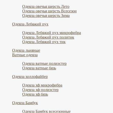
Одеяла овечья шерсть Лето
Одеяла овечья шерсть Всесезон
Одеяла овечья шерсть Зима
Одеяла Лебяжий пух
Одеяла Лебяжий пух микрофибра
Одеяла Лебяжий пух политик
Одеяла Лебяжий пух тик
Одеяла льняные
Ватные одеяла
Одеяла ватные полиэстер
Одеяла ватные бязь
Одеяла холлофайбер
Одеяла хф микрофибра
Одеяла хф полиэстер
Одеяла хф бязь
Одеяла Бамбук
Одеяла Бамбук всесезонные