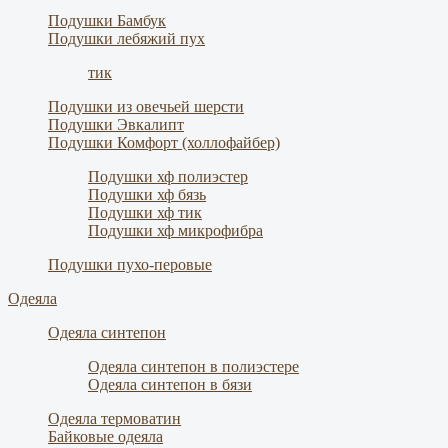
Подушки Бамбук
Подушки лебяжий пух
тик
Подушки из овечьей шерсти
Подушки Эвкалипт
Подушки Комфорт (холлофайбер)
Подушки хф полиэстер
Подушки хф бязь
Подушки хф тик
Подушки хф микрофибра
Подушки пухо-перовые
Одеяла
Одеяла синтепон
Одеяла синтепон в полиэстере
Одеяла синтепон в бязи
Одеяла термоватин
Байковые одеяла