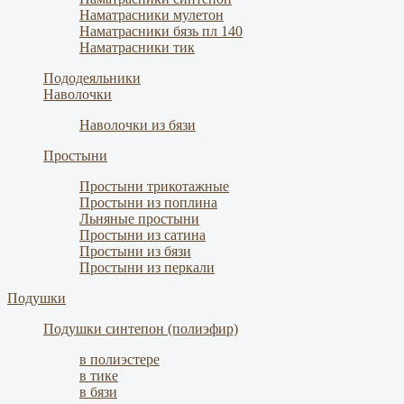
Наматрасники мулетон
Наматрасники бязь пл 140
Наматрасники тик
Пододеяльники
Наволочки
Наволочки из бязи
Простыни
Простыни трикотажные
Простыни из поплина
Льняные простыни
Простыни из сатина
Простыни из бязи
Простыни из перкали
Подушки
Подушки синтепон (полиэфир)
в полиэстере
в тике
в бязи