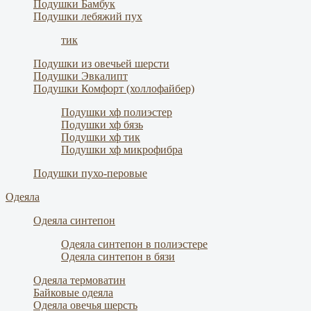
Подушки Бамбук
Подушки лебяжий пух
тик
Подушки из овечьей шерсти
Подушки Эвкалипт
Подушки Комфорт (холлофайбер)
Подушки хф полиэстер
Подушки хф бязь
Подушки хф тик
Подушки хф микрофибра
Подушки пухо-перовые
Одеяла
Одеяла синтепон
Одеяла синтепон в полиэстере
Одеяла синтепон в бязи
Одеяла термоватин
Байковые одеяла
Одеяла овечья шерсть