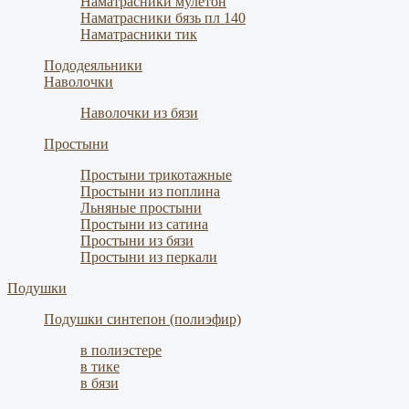
Наматрасники мулетон
Наматрасники бязь пл 140
Наматрасники тик
Пододеяльники
Наволочки
Наволочки из бязи
Простыни
Простыни трикотажные
Простыни из поплина
Льняные простыни
Простыни из сатина
Простыни из бязи
Простыни из перкали
Подушки
Подушки синтепон (полиэфир)
в полиэстере
в тике
в бязи