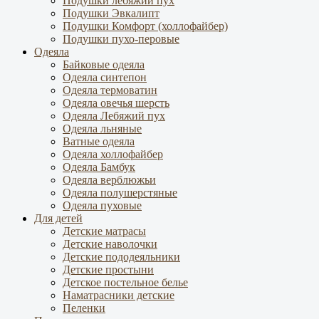
Подушки лебяжий пух
Подушки Эвкалипт
Подушки Комфорт (холлофайбер)
Подушки пухо-перовые
Одеяла
Байковые одеяла
Одеяла синтепон
Одеяла термоватин
Одеяла овечья шерсть
Одеяла Лебяжий пух
Одеяла льняные
Ватные одеяла
Одеяла холлофайбер
Одеяла Бамбук
Одеяла верблюжьи
Одеяла полушерстяные
Одеяла пуховые
Для детей
Детские матрасы
Детские наволочки
Детские пододеяльники
Детские простыни
Детское постельное белье
Наматрасники детские
Пеленки