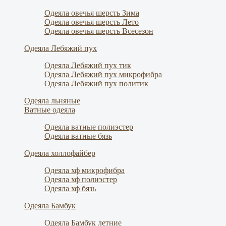
Одеяла овечья шерсть Зима
Одеяла овечья шерсть Лето
Одеяла овечья шерсть Всесезон
Одеяла Лебяжий пух
Одеяла Лебяжий пух тик
Одеяла Лебяжий пух микрофибра
Одеяла Лебяжий пух политик
Одеяла льняные
Ватные одеяла
Одеяла ватные полиэстер
Одеяла ватные бязь
Одеяла холлофайбер
Одеяла хф микрофибра
Одеяла хф полиэстер
Одеяла хф бязь
Одеяла Бамбук
Одеяла Бамбук летние