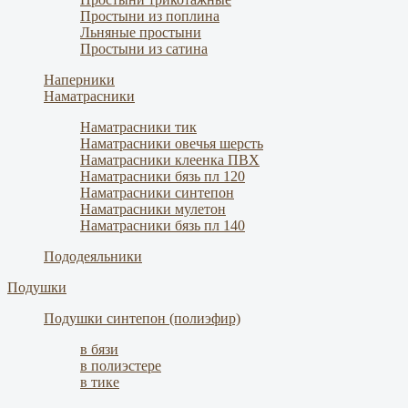
Простыни из поплина
Льняные простыни
Простыни из сатина
Наперники
Наматрасники
Наматрасники тик
Наматрасники овечья шерсть
Наматрасники клеенка ПВХ
Наматрасники бязь пл 120
Наматрасники синтепон
Наматрасники мулетон
Наматрасники бязь пл 140
Пододеяльники
Подушки
Подушки синтепон (полиэфир)
в бязи
в полиэстере
в тике