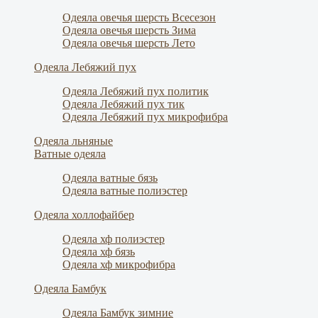
Одеяла овечья шерсть Всесезон
Одеяла овечья шерсть Зима
Одеяла овечья шерсть Лето
Одеяла Лебяжий пух
Одеяла Лебяжий пух политик
Одеяла Лебяжий пух тик
Одеяла Лебяжий пух микрофибра
Одеяла льняные
Ватные одеяла
Одеяла ватные бязь
Одеяла ватные полиэстер
Одеяла холлофайбер
Одеяла хф полиэстер
Одеяла хф бязь
Одеяла хф микрофибра
Одеяла Бамбук
Одеяла Бамбук зимние