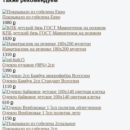
Покрывало из гобелена Евро
1080 ք
КПБ детский бязь ГОСТ Мамонтенок на розовом
1020 ք
Наматрасник на резинке 180х200 мулетон
1310 ք
Одеяло пуховое (98%) 2сп
5390 ք
Одеяло Бамбук 2сп Стандарт Всесезон
1110 ք
Одеяло байковое детское 100х140 цветная клетка
610 ք
Одеяло Верблюжье 1,5сп политик лето
1150 ք
Покрывало из гобелена 2сп