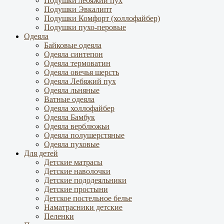
Подушки лебяжий пух
Подушки Эвкалипт
Подушки Комфорт (холлофайбер)
Подушки пухо-перовые
Одеяла
Байковые одеяла
Одеяла синтепон
Одеяла термоватин
Одеяла овечья шерсть
Одеяла Лебяжий пух
Одеяла льняные
Ватные одеяла
Одеяла холлофайбер
Одеяла Бамбук
Одеяла верблюжьи
Одеяла полушерстяные
Одеяла пуховые
Для детей
Детские матрасы
Детские наволочки
Детские пододеяльники
Детские простыни
Детское постельное белье
Наматрасники детские
Пеленки