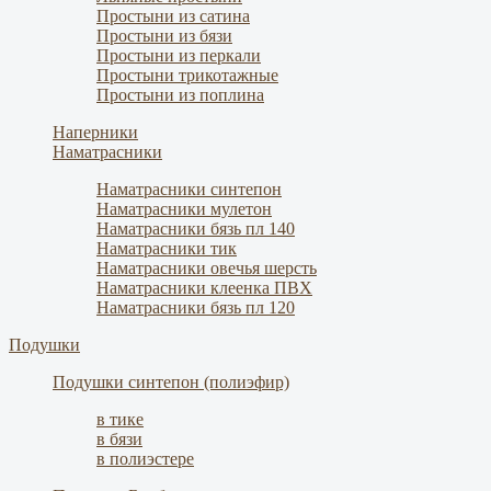
Простыни из сатина
Простыни из бязи
Простыни из перкали
Простыни трикотажные
Простыни из поплина
Наперники
Наматрасники
Наматрасники синтепон
Наматрасники мулетон
Наматрасники бязь пл 140
Наматрасники тик
Наматрасники овечья шерсть
Наматрасники клеенка ПВХ
Наматрасники бязь пл 120
Подушки
Подушки синтепон (полиэфир)
в тике
в бязи
в полиэстере