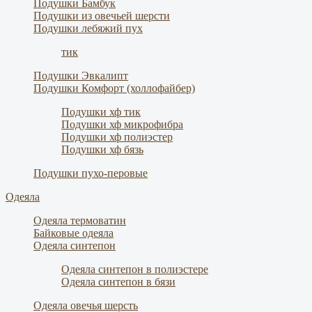
Подушки Бамбук
Подушки из овечьей шерсти
Подушки лебяжий пух
тик
Подушки Эвкалипт
Подушки Комфорт (холлофайбер)
Подушки хф тик
Подушки хф микрофибра
Подушки хф полиэстер
Подушки хф бязь
Подушки пухо-перовые
Одеяла
Одеяла термоватин
Байковые одеяла
Одеяла синтепон
Одеяла синтепон в полиэстере
Одеяла синтепон в бязи
Одеяла овечья шерсть