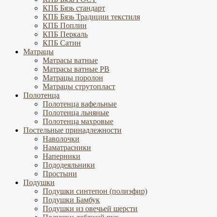
КПБ Бязь стандарт
КПБ Бязь Традиции текстиля
КПБ Поплин
КПБ Перкаль
КПБ Сатин
Матрацы
Матрасы ватные
Матрасы ватные РВ
Матрацы поролон
Матрацы струтопласт
Полотенца
Полотенца вафельные
Полотенца льняные
Полотенца махровые
Постельные принадлежности
Наволочки
Наматрасники
Наперники
Пододеяльники
Простыни
Подушки
Подушки синтепон (полиэфир)
Подушки Бамбук
Подушки из овечьей шерсти