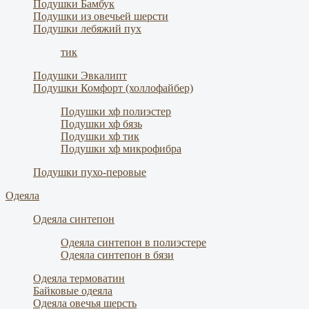
Подушки Бамбук
Подушки из овечьей шерсти
Подушки лебяжий пух
тик
Подушки Эвкалипт
Подушки Комфорт (холлофайбер)
Подушки хф полиэстер
Подушки хф бязь
Подушки хф тик
Подушки хф микрофибра
Подушки пухо-перовые
Одеяла
Одеяла синтепон
Одеяла синтепон в полиэстере
Одеяла синтепон в бязи
Одеяла термоватин
Байковые одеяла
Одеяла овечья шерсть