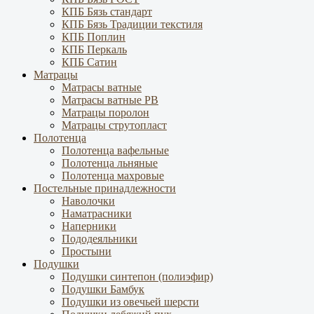
КПБ Бязь стандарт
КПБ Бязь Традиции текстиля
КПБ Поплин
КПБ Перкаль
КПБ Сатин
Матрацы
Матрасы ватные
Матрасы ватные РВ
Матрацы поролон
Матрацы струтопласт
Полотенца
Полотенца вафельные
Полотенца льняные
Полотенца махровые
Постельные принадлежности
Наволочки
Наматрасники
Наперники
Пододеяльники
Простыни
Подушки
Подушки синтепон (полиэфир)
Подушки Бамбук
Подушки из овечьей шерсти