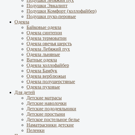
Подушки лебяжий пух
Подушки Эвкалипт
Подушки Комфорт (холлофайбер)
Подушки пухо-перовые
Одеяла
Байковые одеяла
Одеяла синтепон
Одеяла термоватин
Одеяла овечья шерсть
Одеяла Лебяжий пух
Одеяла льняные
Ватные одеяла
Одеяла холлофайбер
Одеяла Бамбук
Одеяла верблюжьи
Одеяла полушерстяные
Одеяла пуховые
Для детей
Детские матрасы
Детские наволочки
Детские пододеяльники
Детские простыни
Детское постельное белье
Наматрасники детские
Пеленки