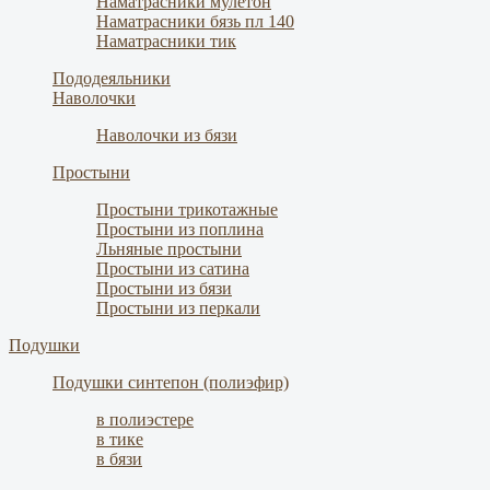
Наматрасники мулетон
Наматрасники бязь пл 140
Наматрасники тик
Пододеяльники
Наволочки
Наволочки из бязи
Простыни
Простыни трикотажные
Простыни из поплина
Льняные простыни
Простыни из сатина
Простыни из бязи
Простыни из перкали
Подушки
Подушки синтепон (полиэфир)
в полиэстере
в тике
в бязи