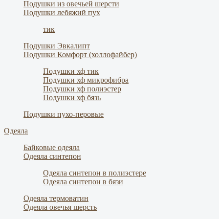
Подушки из овечьей шерсти
Подушки лебяжий пух
тик
Подушки Эвкалипт
Подушки Комфорт (холлофайбер)
Подушки хф тик
Подушки хф микрофибра
Подушки хф полиэстер
Подушки хф бязь
Подушки пухо-перовые
Одеяла
Байковые одеяла
Одеяла синтепон
Одеяла синтепон в полиэстере
Одеяла синтепон в бязи
Одеяла термоватин
Одеяла овечья шерсть