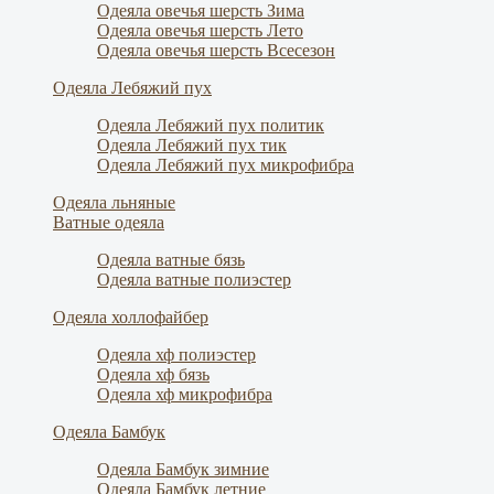
Одеяла овечья шерсть Зима
Одеяла овечья шерсть Лето
Одеяла овечья шерсть Всесезон
Одеяла Лебяжий пух
Одеяла Лебяжий пух политик
Одеяла Лебяжий пух тик
Одеяла Лебяжий пух микрофибра
Одеяла льняные
Ватные одеяла
Одеяла ватные бязь
Одеяла ватные полиэстер
Одеяла холлофайбер
Одеяла хф полиэстер
Одеяла хф бязь
Одеяла хф микрофибра
Одеяла Бамбук
Одеяла Бамбук зимние
Одеяла Бамбук летние