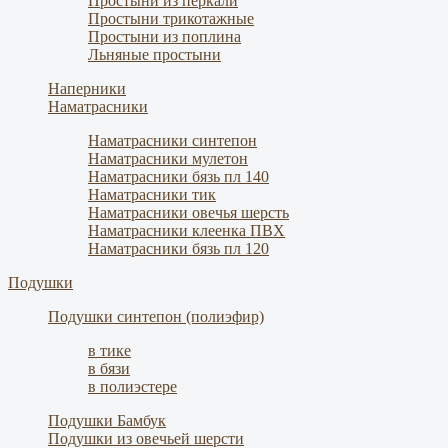
Простыни из перкали
Простыни трикотажные
Простыни из поплина
Льняные простыни
Наперники
Наматрасники
Наматрасники синтепон
Наматрасники мулетон
Наматрасники бязь пл 140
Наматрасники тик
Наматрасники овечья шерсть
Наматрасники клеенка ПВХ
Наматрасники бязь пл 120
Подушки
Подушки синтепон (полиэфир)
в тике
в бязи
в полиэстере
Подушки Бамбук
Подушки из овечьей шерсти