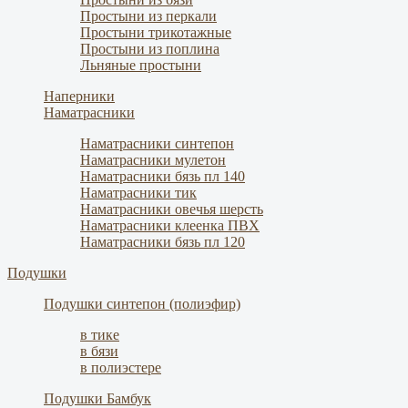
Простыни из перкали
Простыни трикотажные
Простыни из поплина
Льняные простыни
Наперники
Наматрасники
Наматрасники синтепон
Наматрасники мулетон
Наматрасники бязь пл 140
Наматрасники тик
Наматрасники овечья шерсть
Наматрасники клеенка ПВХ
Наматрасники бязь пл 120
Подушки
Подушки синтепон (полиэфир)
в тике
в бязи
в полиэстере
Подушки Бамбук