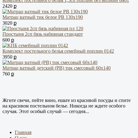
Комплект постельного белья 1,5сп поплин без молнии 6401
2420 ք
Матрац ватный тик белое РВ 130х190
3020 ք
Простыня 2сп бязь набивная стандарт
600 ք
Комплект постельного белья семейный поплин 0142
3950 ք
Матрац ватный детский (РВ) тик смесовый 60х140
760 ք
Жгите свечи, пейте вино, ешьте из красивой посуды и спите
на красивом постельном белье. Никогда не ждите особого
случая. Этот особый случай — сегодня...
Главная
О нас