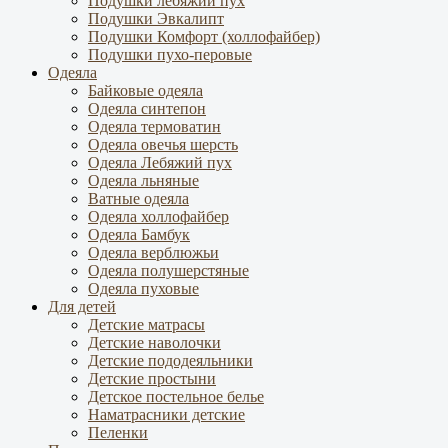
Подушки лебяжий пух
Подушки Эвкалипт
Подушки Комфорт (холлофайбер)
Подушки пухо-перовые
Одеяла
Байковые одеяла
Одеяла синтепон
Одеяла термоватин
Одеяла овечья шерсть
Одеяла Лебяжий пух
Одеяла льняные
Ватные одеяла
Одеяла холлофайбер
Одеяла Бамбук
Одеяла верблюжьи
Одеяла полушерстяные
Одеяла пуховые
Для детей
Детские матрасы
Детские наволочки
Детские пододеяльники
Детские простыни
Детское постельное белье
Наматрасники детские
Пеленки