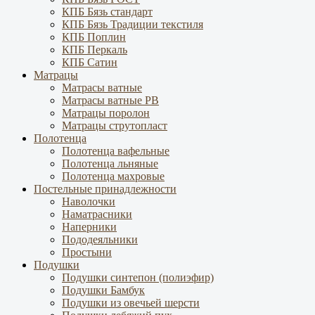
КПБ Бязь стандарт
КПБ Бязь Традиции текстиля
КПБ Поплин
КПБ Перкаль
КПБ Сатин
Матрацы
Матрасы ватные
Матрасы ватные РВ
Матрацы поролон
Матрацы струтопласт
Полотенца
Полотенца вафельные
Полотенца льняные
Полотенца махровые
Постельные принадлежности
Наволочки
Наматрасники
Наперники
Пододеяльники
Простыни
Подушки
Подушки синтепон (полиэфир)
Подушки Бамбук
Подушки из овечьей шерсти