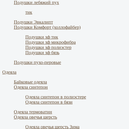
Подушки лебяжий пух
тик
Подушки Эвкалипт
Подушки Комфорт (холлофайбер)
Подушки хф тик
Подушки хф микрофибра
Подушки хф полиэстер
Подушки хф бязь
Подушки пухо-перовые
Одеяла
Байковые одеяла
Одеяла синтепон
Одеяла синтепон в полиэстере
Одеяла синтепон в бязи
Одеяла термоватин
Одеяла овечья шерсть
Одеяла овечья шерсть Зима