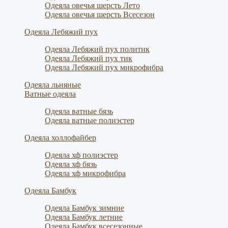
Одеяла овечья шерсть Лето
Одеяла овечья шерсть Всесезон
Одеяла Лебяжий пух
Одеяла Лебяжий пух политик
Одеяла Лебяжий пух тик
Одеяла Лебяжий пух микрофибра
Одеяла льняные
Ватные одеяла
Одеяла ватные бязь
Одеяла ватные полиэстер
Одеяла холлофайбер
Одеяла хф полиэстер
Одеяла хф бязь
Одеяла хф микрофибра
Одеяла Бамбук
Одеяла Бамбук зимние
Одеяла Бамбук летние
Одеяла Бамбук всесезонные