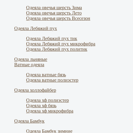
Одеяла овечья шерсть Зима
Одеяла овечья шерсть Лето
Одеяла овечья шерсть Всесезон
Одеяла Лебяжий пух
Одеяла Лебяжий пух тик
Одеяла Лебяжий пух микрофибра
Одеяла Лебяжий пух политик
Одеяла льняные
Ватные одеяла
Одеяла ватные бязь
Одеяла ватные полиэстер
Одеяла холлофайбер
Одеяла хф полиэстер
Одеяла хф бязь
Одеяла хф микрофибра
Одеяла Бамбук
Одеяла Бамбук зимние