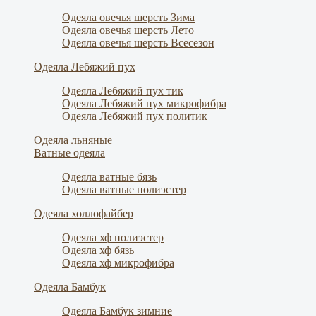
Одеяла овечья шерсть Зима
Одеяла овечья шерсть Лето
Одеяла овечья шерсть Всесезон
Одеяла Лебяжий пух
Одеяла Лебяжий пух тик
Одеяла Лебяжий пух микрофибра
Одеяла Лебяжий пух политик
Одеяла льняные
Ватные одеяла
Одеяла ватные бязь
Одеяла ватные полиэстер
Одеяла холлофайбер
Одеяла хф полиэстер
Одеяла хф бязь
Одеяла хф микрофибра
Одеяла Бамбук
Одеяла Бамбук зимние