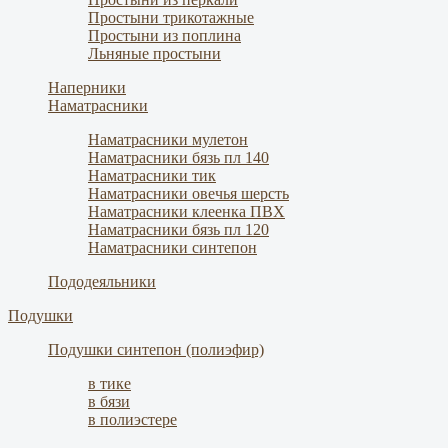
Простыни трикотажные
Простыни из поплина
Льняные простыни
Наперники
Наматрасники
Наматрасники мулетон
Наматрасники бязь пл 140
Наматрасники тик
Наматрасники овечья шерсть
Наматрасники клеенка ПВХ
Наматрасники бязь пл 120
Наматрасники синтепон
Пододеяльники
Подушки
Подушки синтепон (полиэфир)
в тике
в бязи
в полиэстере