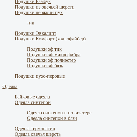
Подушки Бамбук
Подушки из овечьей шерсти
Подушки лебяжий пух
тик
Подушки Эвкалипт
Подушки Комфорт (холлофайбер)
Подушки хф тик
Подушки хф микрофибра
Подушки хф полиэстер
Подушки хф бязь
Подушки пухо-перовые
Одеяла
Байковые одеяла
Одеяла синтепон
Одеяла синтепон в полиэстере
Одеяла синтепон в бязи
Одеяла термоватин
Одеяла овечья шерсть