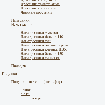
Простыни трикотажные
Простыни из поплина
Льняные простыни
Наперники
Наматрасники
Наматрасники мулетон
Наматрасники бязь пл 140
Наматрасники тик
Наматрасники овечья шерсть
Наматрасники клеенка ПВХ
Наматрасники бязь пл 120
Наматрасники синтепон
Пододеяльники
Подушки
Подушки синтепон (полиэфир)
в тике
в бязи
в полиэстере