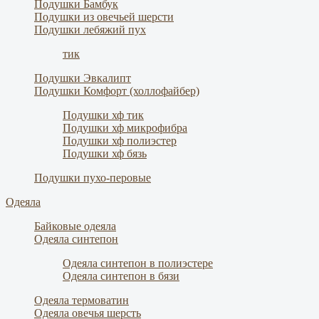
Подушки Бамбук
Подушки из овечьей шерсти
Подушки лебяжий пух
тик
Подушки Эвкалипт
Подушки Комфорт (холлофайбер)
Подушки хф тик
Подушки хф микрофибра
Подушки хф полиэстер
Подушки хф бязь
Подушки пухо-перовые
Одеяла
Байковые одеяла
Одеяла синтепон
Одеяла синтепон в полиэстере
Одеяла синтепон в бязи
Одеяла термоватин
Одеяла овечья шерсть