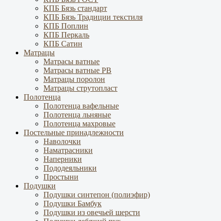
КПБ Бязь стандарт
КПБ Бязь Традиции текстиля
КПБ Поплин
КПБ Перкаль
КПБ Сатин
Матрацы
Матрасы ватные
Матрасы ватные РВ
Матрацы поролон
Матрацы струтопласт
Полотенца
Полотенца вафельные
Полотенца льняные
Полотенца махровые
Постельные принадлежности
Наволочки
Наматрасники
Наперники
Пододеяльники
Простыни
Подушки
Подушки синтепон (полиэфир)
Подушки Бамбук
Подушки из овечьей шерсти