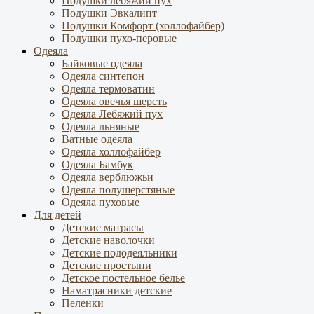
Подушки лебяжий пух
Подушки Эвкалипт
Подушки Комфорт (холлофайбер)
Подушки пухо-перовые
Одеяла
Байковые одеяла
Одеяла синтепон
Одеяла термоватин
Одеяла овечья шерсть
Одеяла Лебяжий пух
Одеяла льняные
Ватные одеяла
Одеяла холлофайбер
Одеяла Бамбук
Одеяла верблюжьи
Одеяла полушерстяные
Одеяла пуховые
Для детей
Детские матрасы
Детские наволочки
Детские пододеяльники
Детские простыни
Детское постельное белье
Наматрасники детские
Пеленки