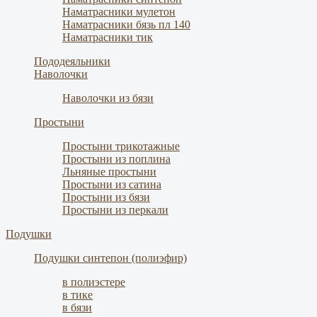
Наматрасники мулетон
Наматрасники бязь пл 140
Наматрасники тик
Пододеяльники
Наволочки
Наволочки из бязи
Простыни
Простыни трикотажные
Простыни из поплина
Льняные простыни
Простыни из сатина
Простыни из бязи
Простыни из перкали
Подушки
Подушки синтепон (полиэфир)
в полиэстере
в тике
в бязи