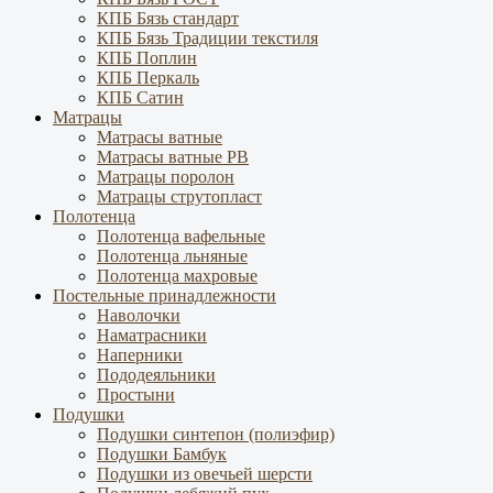
КПБ Бязь стандарт
КПБ Бязь Традиции текстиля
КПБ Поплин
КПБ Перкаль
КПБ Сатин
Матрацы
Матрасы ватные
Матрасы ватные РВ
Матрацы поролон
Матрацы струтопласт
Полотенца
Полотенца вафельные
Полотенца льняные
Полотенца махровые
Постельные принадлежности
Наволочки
Наматрасники
Наперники
Пододеяльники
Простыни
Подушки
Подушки синтепон (полиэфир)
Подушки Бамбук
Подушки из овечьей шерсти