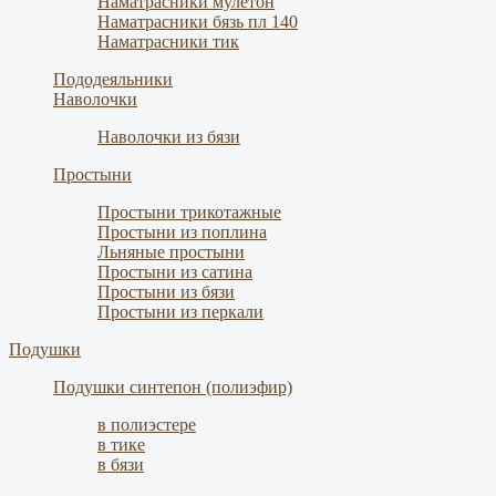
Наматрасники мулетон
Наматрасники бязь пл 140
Наматрасники тик
Пододеяльники
Наволочки
Наволочки из бязи
Простыни
Простыни трикотажные
Простыни из поплина
Льняные простыни
Простыни из сатина
Простыни из бязи
Простыни из перкали
Подушки
Подушки синтепон (полиэфир)
в полиэстере
в тике
в бязи