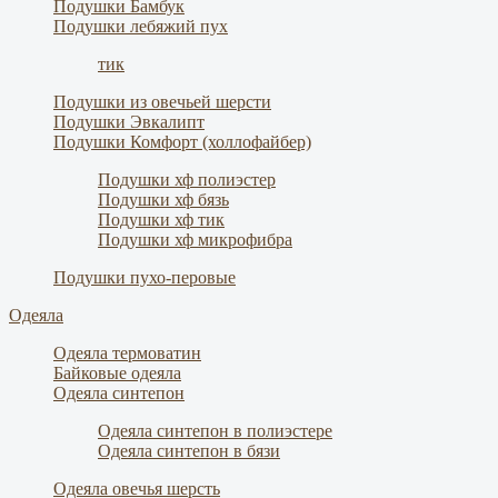
Подушки Бамбук
Подушки лебяжий пух
тик
Подушки из овечьей шерсти
Подушки Эвкалипт
Подушки Комфорт (холлофайбер)
Подушки хф полиэстер
Подушки хф бязь
Подушки хф тик
Подушки хф микрофибра
Подушки пухо-перовые
Одеяла
Одеяла термоватин
Байковые одеяла
Одеяла синтепон
Одеяла синтепон в полиэстере
Одеяла синтепон в бязи
Одеяла овечья шерсть