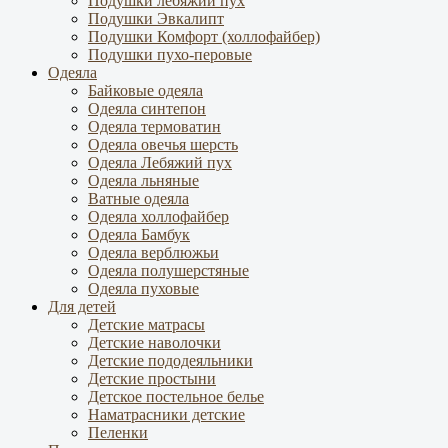
Подушки лебяжий пух
Подушки Эвкалипт
Подушки Комфорт (холлофайбер)
Подушки пухо-перовые
Одеяла
Байковые одеяла
Одеяла синтепон
Одеяла термоватин
Одеяла овечья шерсть
Одеяла Лебяжий пух
Одеяла льняные
Ватные одеяла
Одеяла холлофайбер
Одеяла Бамбук
Одеяла верблюжьи
Одеяла полушерстяные
Одеяла пуховые
Для детей
Детские матрасы
Детские наволочки
Детские пододеяльники
Детские простыни
Детское постельное белье
Наматрасники детские
Пеленки