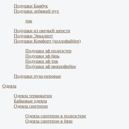
Подушки Бамбук
Подушки лебяжий пух
тик
Подушки из овечьей шерсти
Подушки Эвкалипт
Подушки Комфорт (холлофайбер)
Подушки хф полиэстер
Подушки хф бязь
Подушки хф тик
Подушки хф микрофибра
Подушки пухо-перовые
Одеяла
Одеяла термоватин
Байковые одеяла
Одеяла синтепон
Одеяла синтепон в полиэстере
Одеяла синтепон в бязи