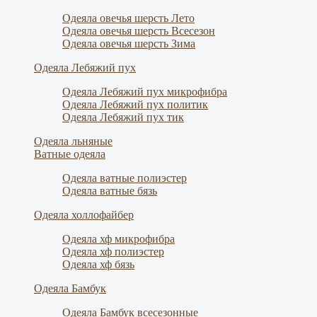
Одеяла овечья шерсть Лето
Одеяла овечья шерсть Всесезон
Одеяла овечья шерсть Зима
Одеяла Лебяжий пух
Одеяла Лебяжий пух микрофибра
Одеяла Лебяжий пух политик
Одеяла Лебяжий пух тик
Одеяла льняные
Ватные одеяла
Одеяла ватные полиэстер
Одеяла ватные бязь
Одеяла холлофайбер
Одеяла хф микрофибра
Одеяла хф полиэстер
Одеяла хф бязь
Одеяла Бамбук
Одеяла Бамбук всесезонные