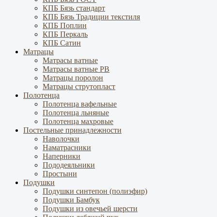
КПБ Бязь стандарт
КПБ Бязь Традиции текстиля
КПБ Поплин
КПБ Перкаль
КПБ Сатин
Матрацы
Матрасы ватные
Матрасы ватные РВ
Матрацы поролон
Матрацы струтопласт
Полотенца
Полотенца вафельные
Полотенца льняные
Полотенца махровые
Постельные принадлежности
Наволочки
Наматрасники
Наперники
Пододеяльники
Простыни
Подушки
Подушки синтепон (полиэфир)
Подушки Бамбук
Подушки из овечьей шерсти