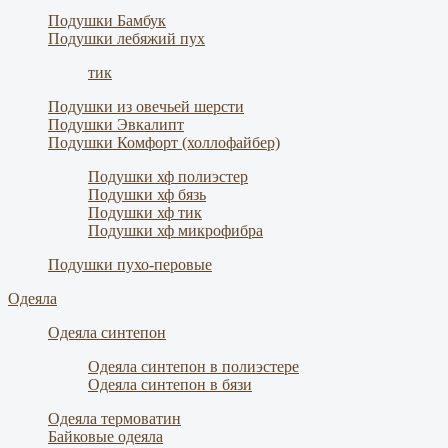
Подушки Бамбук
Подушки лебяжий пух
тик
Подушки из овечьей шерсти
Подушки Эвкалипт
Подушки Комфорт (холлофайбер)
Подушки хф полиэстер
Подушки хф бязь
Подушки хф тик
Подушки хф микрофибра
Подушки пухо-перовые
Одеяла
Одеяла синтепон
Одеяла синтепон в полиэстере
Одеяла синтепон в бязи
Одеяла термоватин
Байковые одеяла