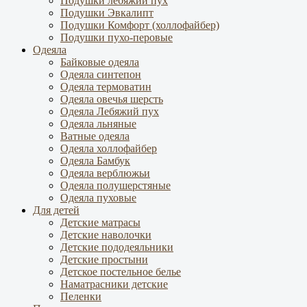
Подушки лебяжий пух
Подушки Эвкалипт
Подушки Комфорт (холлофайбер)
Подушки пухо-перовые
Одеяла
Байковые одеяла
Одеяла синтепон
Одеяла термоватин
Одеяла овечья шерсть
Одеяла Лебяжий пух
Одеяла льняные
Ватные одеяла
Одеяла холлофайбер
Одеяла Бамбук
Одеяла верблюжьи
Одеяла полушерстяные
Одеяла пуховые
Для детей
Детские матрасы
Детские наволочки
Детские пододеяльники
Детские простыни
Детское постельное белье
Наматрасники детские
Пеленки