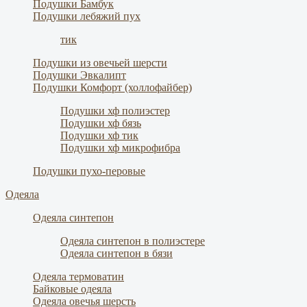
Подушки Бамбук
Подушки лебяжий пух
тик
Подушки из овечьей шерсти
Подушки Эвкалипт
Подушки Комфорт (холлофайбер)
Подушки хф полиэстер
Подушки хф бязь
Подушки хф тик
Подушки хф микрофибра
Подушки пухо-перовые
Одеяла
Одеяла синтепон
Одеяла синтепон в полиэстере
Одеяла синтепон в бязи
Одеяла термоватин
Байковые одеяла
Одеяла овечья шерсть