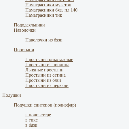
Наматрасники мулетон
Наматрасники бязь пл 140
Наматрасники тик
Пододеяльники
Наволочки
Наволочки из бязи
Простыни
Простыни трикотажные
Простыни из поплина
Льняные простыни
Простыни из сатина
Простыни из бязи
Простыни из перкали
Подушки
Подушки синтепон (полиэфир)
в полиэстере
в тике
в бязи