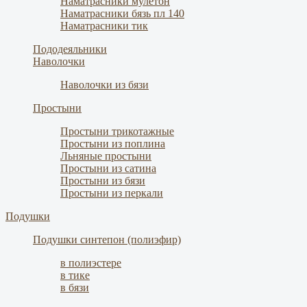
Наматрасники мулетон
Наматрасники бязь пл 140
Наматрасники тик
Пододеяльники
Наволочки
Наволочки из бязи
Простыни
Простыни трикотажные
Простыни из поплина
Льняные простыни
Простыни из сатина
Простыни из бязи
Простыни из перкали
Подушки
Подушки синтепон (полиэфир)
в полиэстере
в тике
в бязи