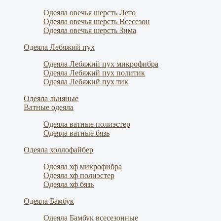
Одеяла овечья шерсть Лето
Одеяла овечья шерсть Всесезон
Одеяла овечья шерсть Зима
Одеяла Лебяжий пух
Одеяла Лебяжий пух микрофибра
Одеяла Лебяжий пух политик
Одеяла Лебяжий пух тик
Одеяла льняные
Ватные одеяла
Одеяла ватные полиэстер
Одеяла ватные бязь
Одеяла холлофайбер
Одеяла хф микрофибра
Одеяла хф полиэстер
Одеяла хф бязь
Одеяла Бамбук
Одеяла Бамбук всесезонные